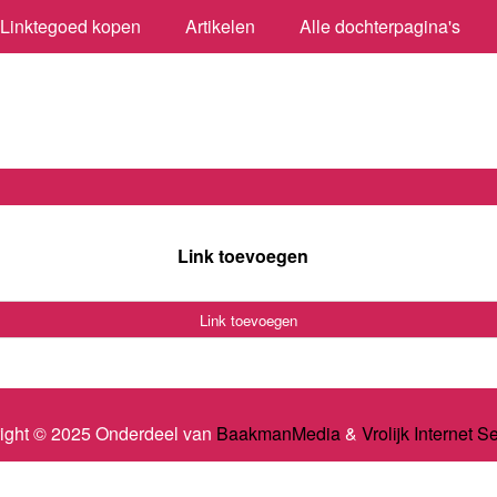
Linktegoed kopen
Artikelen
Alle dochterpagina's
Link toevoegen
Link toevoegen
ight © 2025 Onderdeel van
BaakmanMedia
&
Vrolijk Internet S